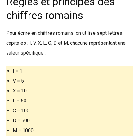
Règles et principes des
chiffres romains
Pour écrire en chiffres romains, on utilise sept lettres
capitales : I, V, X, L, C, D et M, chacune représentant une
valeur spécifique :
I = 1
V = 5
X = 10
L = 50
C = 100
D = 500
M = 1000