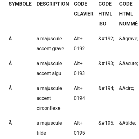
SYMBOLE
DESCRIPTION
CODE
CODE
CODE
CLAVIER
HTML
HTML
ISO
NOMMÉ
À
a majuscule
Alt+
&#192;
&Agrave;
accent grave
0192
Á
a majuscule
Alt+
&#193;
&Aacute;
accent aigu
0193
Â
a majuscule
Alt+
&#194;
&Acirc;
accent
0194
circonflexe
Ã
a majuscule
Alt+
&#195;
&Atilde;
tilde
0195