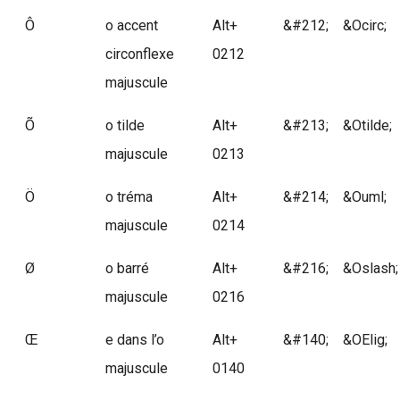
Ô
o accent
Alt+
&#212;
&Ocirc;
circonflexe
0212
majuscule
Õ
o tilde
Alt+
&#213;
&Otilde;
majuscule
0213
Ö
o tréma
Alt+
&#214;
&Ouml;
majuscule
0214
Ø
o barré
Alt+
&#216;
&Oslash;
majuscule
0216
Œ
e dans l’o
Alt+
&#140;
&OElig;
majuscule
0140