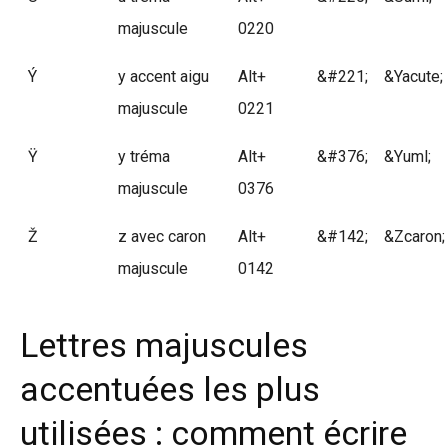
majuscule
0220
Ý
y accent aigu
Alt+
&#221;
&Yacute;
majuscule
0221
Ÿ
y tréma
Alt+
&#376;
&Yuml;
majuscule
0376
Ž
z avec caron
Alt+
&#142;
&Zcaron;
majuscule
0142
Lettres majuscules
accentuées les plus
utilisées : comment écrire