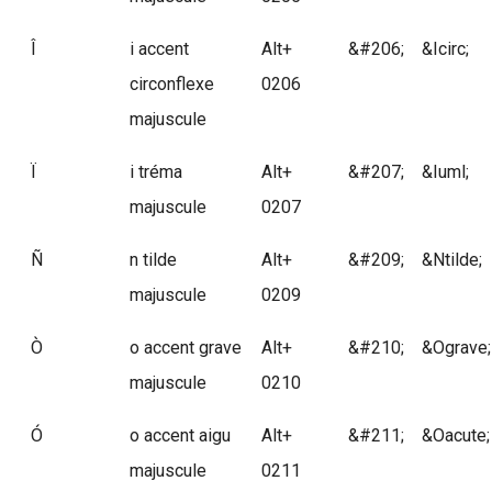
Î
i accent
Alt+
&#206;
&Icirc;
circonflexe
0206
majuscule
Ï
i tréma
Alt+
&#207;
&Iuml;
majuscule
0207
Ñ
n tilde
Alt+
&#209;
&Ntilde;
majuscule
0209
Ò
o accent grave
Alt+
&#210;
&Ograve;
majuscule
0210
Ó
o accent aigu
Alt+
&#211;
&Oacute;
majuscule
0211