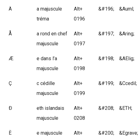
Ä
a majuscule
Alt+
&#196;
&Auml;
tréma
0196
Å
a rond en chef
Alt+
&#197;
&Aring;
majuscule
0197
Æ
e dans l’a
Alt+
&#198;
&AElig;
majuscule
0198
Ç
c cédille
Alt+
&#199;
&Ccedil;
majuscule
0199
Ð
eth islandais
Alt+
&#208;
&ETH;
majuscule
0208
È
e majuscule
Alt+
&#200;
&Egrave;