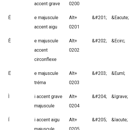
accent grave
0200
É
e majuscule
Alt+
&#201;
&Eacute;
accent aigu
0201
Ê
e majuscule
Alt+
&#202;
&Ecirc;
accent
0202
circonflexe
Ë
e majuscule
Alt+
&#203;
&Euml;
tréma
0203
Ì
i accent grave
Alt+
&#204;
&Igrave;
majuscule
0204
Í
i accent aigu
Alt+
&#205;
&Iacute;
majuscule
0205