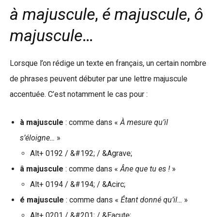
à majuscule
,
é majuscule
,
ô
majuscule
…
Lorsque l’on rédige un texte en français, un certain nombre
de phrases peuvent débuter par une lettre majuscule
accentuée. C’est notamment le cas pour :
à majuscule
: comme dans «
À mesure qu’il
s’éloigne…
»
Alt+ 0192 / &#192; / &Agrave;
â majuscule
: comme dans «
Âne que tu es !
»
Alt+ 0194 / &#194; / &Acirc;
é majuscule
: comme dans «
Étant donné qu’il…
»
Alt+ 0201 / &#201; / &Eacute;