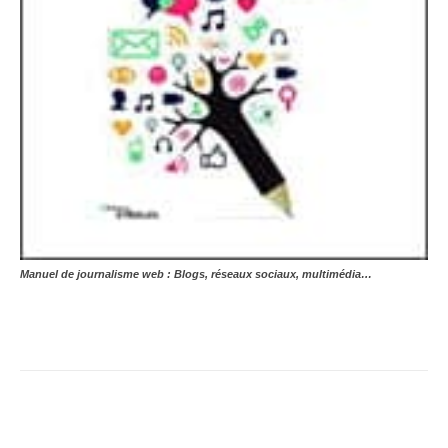
Manuel de journalisme web : Blogs, réseaux sociaux, multimédia…