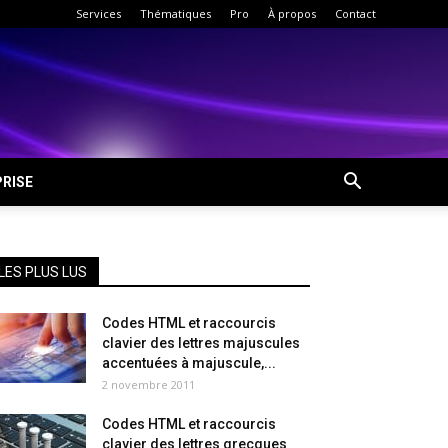
Services
Thématiques
Pro
À propos
Contact
RISE
LES PLUS LUS
Codes HTML et raccourcis
clavier des lettres majuscules
accentuées à majuscule,...
2 novembre 2011
Codes HTML et raccourcis
clavier des lettres grecques