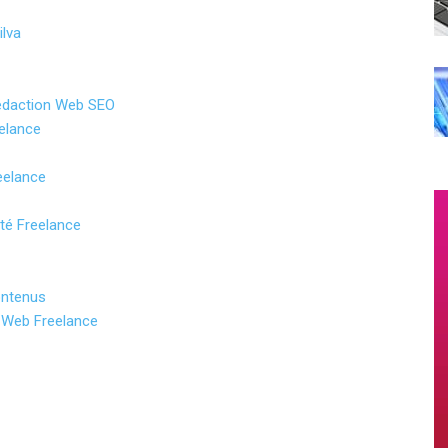
lva
édaction Web SEO
elance
eelance
té Freelance
ontenus
r Web Freelance