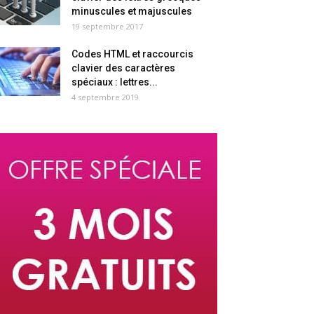
minuscules et majuscules
19 septembre 2017
Codes HTML et raccourcis
clavier des caractères
spéciaux : lettres...
4 septembre 2019