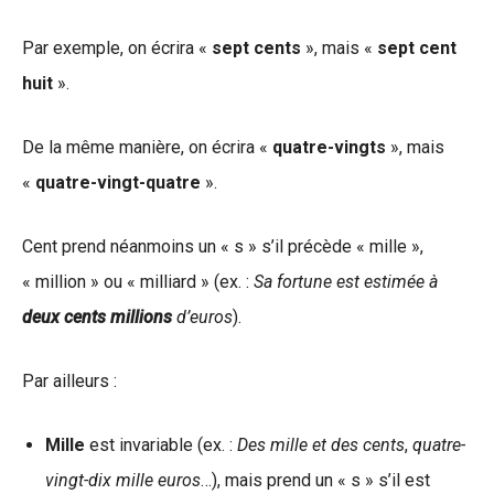
Par exemple, on écrira «
sept cents
», mais «
sept cent
huit
».
De la même manière, on écrira «
quatre-vingts
», mais
«
quatre-vingt-quatre
».
Cent prend néanmoins un « s » s’il précède « mille »,
« million » ou « milliard » (ex. :
Sa fortune est estimée à
deux cents millions
d’euros
).
Par ailleurs :
Mille
est invariable (ex. :
Des mille et des cents
,
quatre-
vingt-dix mille euros
…), mais prend un « s » s’il est