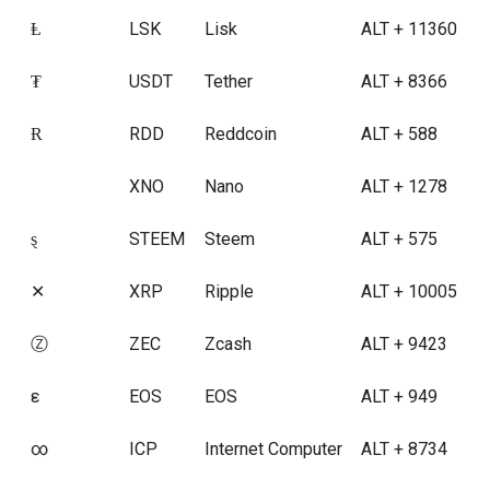
Ⱡ
LSK
Lisk
ALT + 11360
₮
USDT
Tether
ALT + 8366
Ɍ
RDD
Reddcoin
ALT + 588
XNO
Nano
ALT + 1278
ȿ
STEEM
Steem
ALT + 575
✕
XRP
Ripple
ALT + 10005
Ⓩ
ZEC
Zcash
ALT + 9423
ε
EOS
EOS
ALT + 949
∞
ICP
Internet Computer
ALT + 8734