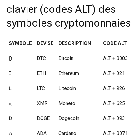
clavier (codes ALT) des
symboles cryptomonnaies
SYMBOLE
DEVISE
DESCRIPTION
CODE ALT
₿
BTC
Bitcoin
ALT + 8383
Ξ
ETH
Ethereum
ALT + 321
Ł
LTC
Litecoin
ALT + 926
ɱ
XMR
Monero
ALT + 625
Đ
DOGE
Dogecoin
ALT + 393
₳
ADA
Cardano
ALT + 8371