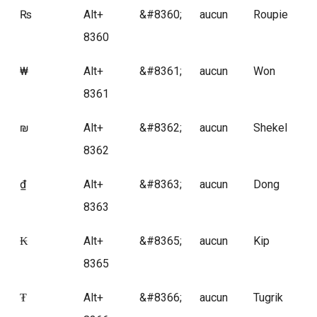
₨
Alt+
&#8360;
aucun
Roupie
8360
₩
Alt+
&#8361;
aucun
Won
8361
₪
Alt+
&#8362;
aucun
Shekel
8362
₫
Alt+
&#8363;
aucun
Dong
8363
₭
Alt+
&#8365;
aucun
Kip
8365
₮
Alt+
&#8366;
aucun
Tugrik