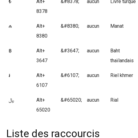
₺
Alt+
&#8378;
aucun
Livre turque
8378
₼
Alt+
&#8380;
aucun
Manat
8380
฿
Alt+
&#3647;
aucun
Baht
3647
thaïlandais
៛
Alt+
&#6107;
aucun
Riel khmer
6107
﷼
Alt+
&#65020;
aucun
Rial
65020
Liste des raccourcis