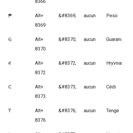
8366
₱
Alt+
&#8369;
aucun
Peso
8369
₲
Alt+
&#8370;
aucun
Guarani
8370
₴
Alt+
&#8372;
aucun
Hryvnia
8372
₵
Alt+
&#8373;
aucun
Cédi
8373
₸
Alt+
&#8376;
aucun
Tenge
8376