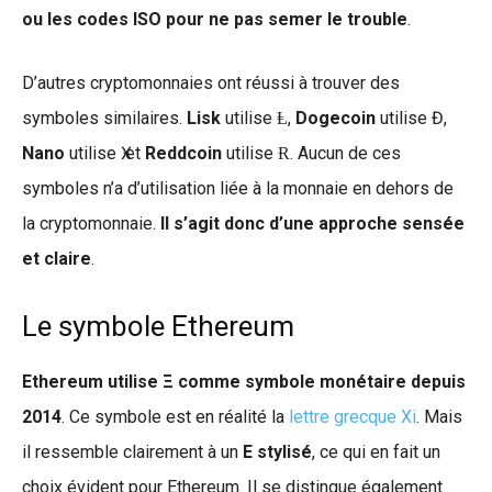
ou les codes ISO pour ne pas semer le trouble
.
D’autres cryptomonnaies ont réussi à trouver des
symboles similaires.
Lisk
utilise Ⱡ,
Dogecoin
utilise Đ,
Nano
utilise Ӿ et
Reddcoin
utilise Ɍ. Aucun de ces
symboles n’a d’utilisation liée à la monnaie en dehors de
la cryptomonnaie.
Il s’agit donc d’une approche sensée
et claire
.
Le symbole Ethereum
Ethereum utilise Ξ comme symbole monétaire depuis
2014
. Ce symbole est en réalité la
lettre grecque Xi
. Mais
il ressemble clairement à un
E stylisé
, ce qui en fait un
choix évident pour Ethereum. Il se distingue également