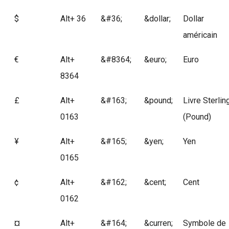
$
Alt+ 36
&#36;
&dollar;
Dollar
américain
€
Alt+
&#8364;
&euro;
Euro
8364
£
Alt+
&#163;
&pound;
Livre Sterlin
0163
(Pound)
¥
Alt+
&#165;
&yen;
Yen
0165
¢
Alt+
&#162;
&cent;
Cent
0162
¤
Alt+
&#164;
&curren;
Symbole de