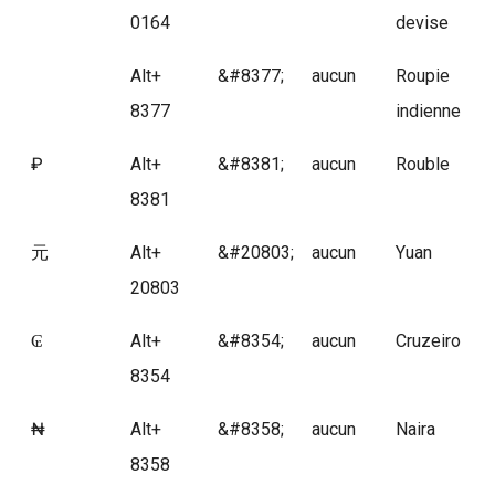
0164
devise
Alt+
&#8377;
aucun
Roupie
8377
indienne
₽
Alt+
&#8381;
aucun
Rouble
8381
元
Alt+
&#20803;
aucun
Yuan
20803
₢
Alt+
&#8354;
aucun
Cruzeiro
8354
₦
Alt+
&#8358;
aucun
Naira
8358