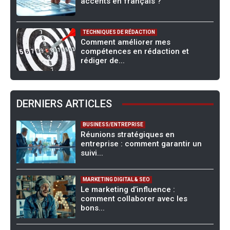
accents en français ?
TECHNIQUES DE RÉDACTION
Comment améliorer mes
compétences en rédaction et
rédiger de...
DERNIERS ARTICLES
BUSINESS/ENTREPRISE
Réunions stratégiques en
entreprise : comment garantir un
suivi...
MARKETING DIGITAL & SEO
Le marketing d’influence :
comment collaborer avec les
bons...