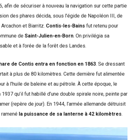
 afin de sécuriser à nouveau la navigation sur cette partie
ssion des phares décida, sous l’égide de Napoléon III, de
 Arcachon et Biarritz.
Contis-les-Bains
fut retenu pour
a commune de
Saint-Julien-en-Born
. On privilégia sa
sable et à l’orée de la forêt des Landes.
phare de Contis entra en fonction en 1863
. Se dressant
ortait à plus de 80 kilomètres. Cette dernière fut alimentée
ur à l’huile de baleine et au pétrole. À cette époque, le
1937 qu’il fut habillé d’une double spirale noire, peinte par
’amer (repère de jour). En 1944, l’armée allemande détruisit
nt ramené
la puissance de sa lanterne à 42 kilomètres
.