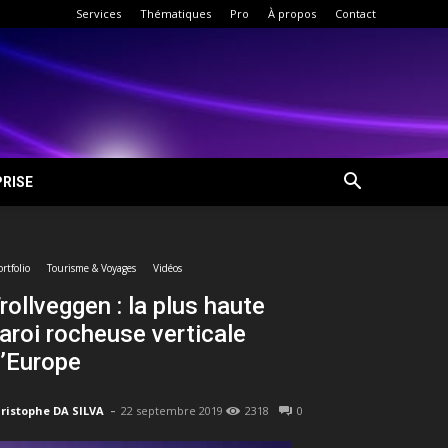
Services
Thématiques
Pro
À propos
Contact
RISE
ortfolio
Tourisme & Voyages
Vidéos
rollveggen : la plus haute
aroi rocheuse verticale
’Europe
-
ristophe DA SILVA
22 septembre 2019
2318
0