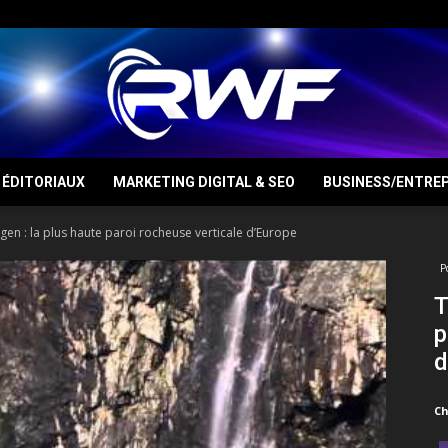
ÉDITORIAUX
MARKETING DIGITAL & SEO
BUSINESS/ENTREP
RWF
gen : la plus haute paroi rocheuse verticale d’Europe
P
T
p
d
Ch