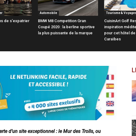
er
Automobile
Tourisme & Voyage
s de s’expatrier
BMW M8 Competition Gran
CuisinArt Golf Res
Coupé 2020 : la berline sportive
inspiration médi
la plus puissante de la marque
pour cet hôtel de
Caraïbes
L
te d’un site exceptionnel : le Mur des Trolls, ou