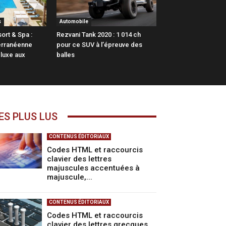
s
Automobile
ort & Spa :
Rezvani Tank 2020 : 1 014 ch
terranéenne
pour ce SUV à l’épreuve des
 luxe aux
balles
ES PLUS LUS
CONTENUS ÉDITORIAUX
Codes HTML et raccourcis
clavier des lettres
majuscules accentuées à
majuscule,...
CONTENUS ÉDITORIAUX
Codes HTML et raccourcis
clavier des lettres grecques